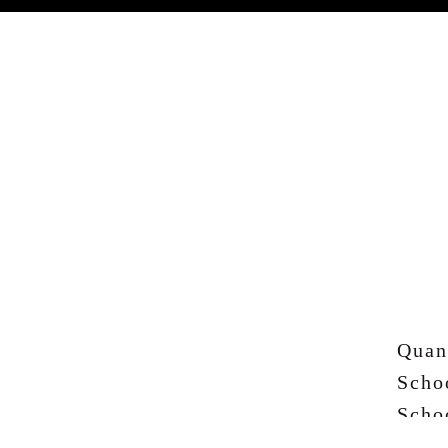
Quan
Scho
Scho
Vegh